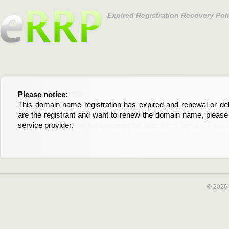
Expired Registration Recovery Pol
Please notice:
Bitte beachten Sie:
This domain name registration has expired and renewal or dele
Diese Domainregistrierung ist abgelaufen und die Verläng
are the registrant and want to renew the domain name, please 
Domain stehen an. Wenn Sie der Registrant sind und di
service provider.
verlängern möchten, kontaktieren Sie bitte Ihren Service-Provid
© 2026